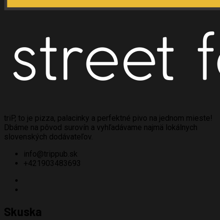
triP, to je pizza, palacinky a perfektné pivo na jednom mieste!
Dbáme na pôvod surovín a vyhľadávame najmä lokálnych
slovenských dodávateľov.
info@trippub.sk
+421903483693
Skuska