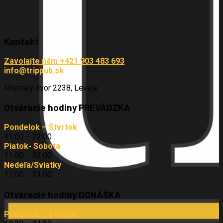
Kontakt
Zavolajte nám +421 903 483 693
info@trippub.sk
Mlynský dvor 2238, Levice
Otváracie hodiny PREVÁDZKA
Pondelok – Štvrtok
11:00 – 22:00
Piatok- Sobota
11:00 – 02:00
Nedeľa/Sviatky
11:00 – 21:00
Otváracie hodiny DONÁŠKA
Pondelok – Štvrtok